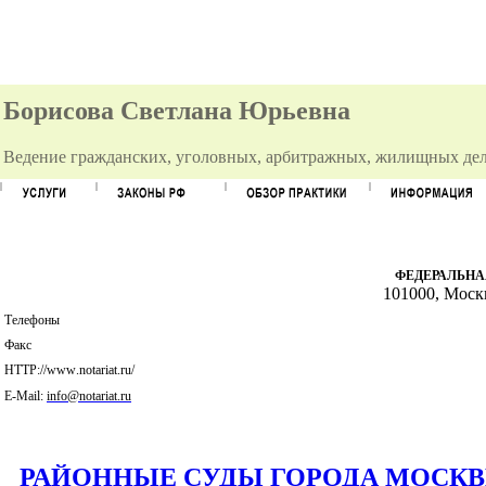
Борисова Светлана Юрьевна
Ведение гражданских, уголовных, арбитражных, жилищных дел
ФЕДЕРАЛЬНА
101000, Москва
Телефоны
Факс
HTTP
://
www
.
notariat
.
ru
/
E-Mail:
info@notariat.ru
РАЙОННЫЕ СУДЫ ГОРОДА МОСКВЫ: ю