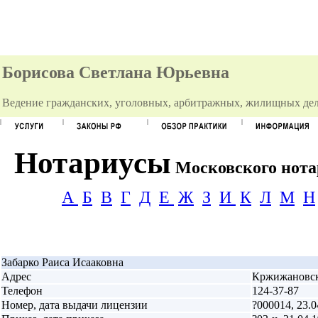
Борисова Светлана Юрьевна
Ведение гражданских, уголовных, арбитражных, жилищных дел
Нотариусы
Московского нотар
А
Б
В
Г
Д
Е
Ж
З
И
К
Л
М
Н
Забарко Раиса Исааковна
Адрес
Кржижановско
Телефон
124-37-87
Номер, дата выдачи лицензии
?000014, 23.0