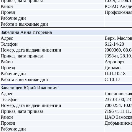
Приказ, дата приказа
?03-ч, 21.04.
Район
ЮЗАО Акаде
Проезд
Профсоюзна
Рабочие дни
Работа в выходные дни
Забелина Анна Игоревна
Адрес
Верх. Масловк
Телефон
612-14-20
Номер, дата выдачи лицензии
?000360, 08.0
Приказ, дата приказа
?398-н, 28.10
Район
Аэропорт
Проезд
Динамо
Рабочие дни
П-П-10-18
Работа в выходные дни
С-10-17
Завалищев Юрий Иванович
Адрес
Люсиновская 
Телефон
237-01-00; 23
Номер, дата выдачи лицензии
?000254, 10.0
Приказ, дата приказа
?196-ч, 11.11
Район
ЦАО Замоскв
Проезд
Добрынинск
Рабочие дни