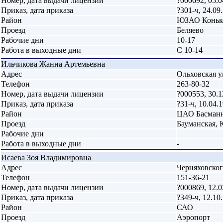
Номер, дата выдачи лицензии
?000692, 05.0
Приказ, дата приказа
?301-ч, 24.09
Район
ЮЗАО Коньк
Проезд
Беляево
Рабочие дни
10-17
Работа в выходные дни
С 10-14
Ильчикова Жанна Артемьевна
Адрес
Ольховская ул
Телефон
263-80-32
Номер, дата выдачи лицензии
?000553, 30.1
Приказ, дата приказа
?31-ч, 10.04.
Район
ЦАО Басман
Проезд
Бауманская, 
Рабочие дни
Работа в выходные дни
-
Исаева Зоя Владимировна
Адрес
Черняховского
Телефон
151-36-21
Номер, дата выдачи лицензии
?000869, 12.0
Приказ, дата приказа
?349-ч, 12.10
Район
САО
Проезд
Аэропорт