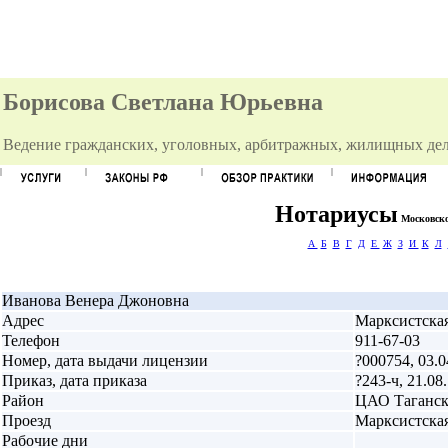
Борисова Светлана Юрьевна
Ведение гражданских, уголовных, арбитражных, жилищных дел
Нотариусы
Московског
А
Б
В
Г
Д
Е
Ж
З
И
К
Л
Иванова Венера Джоновна
Адрес
Марксистская 
Телефон
911-67-03
Номер, дата выдачи лицензии
?000754, 03.0
Приказ, дата приказа
?243-ч, 21.08
Район
ЦАО Таганс
Проезд
Марксистская
Рабочие дни