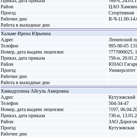
Приказ, дата приказа
?69-ч, 24.03.
Район
ЦАО Хамовн
Проезд
Спортивная
Рабочие дни
В-Ч-11.00-14.
Работа в выходные дни
Хальме Ирена Юрьевна
Адрес
Ленинский пр
Телефон
995-90-05 13
Номер, дата выдачи лицензии
?77?000025, 
Приказ, дата приказа
?56-н, 20.01.
Район
ЮЗАО Гагар
Проезд
Университет
Рабочие дни
Работа в выходные дни
Хамидуллина Айгуль Амировна
Адрес
Кутузовский п
Телефон
504-34-47
Номер, дата выдачи лицензии
?197, 06.04.2
Приказ, дата приказа
?30-н, 13.01.
Район
ЗАО Дорого
Проезд
Кутузовская
Рабочие дни