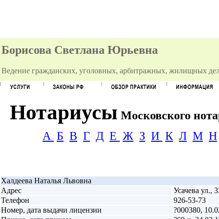
Борисова Светлана Юрьевна
Ведение гражданских, уголовных, арбитражных, жилищных дел
Нотариусы
Московского нотар
А
Б
В
Г
Д
Е
Ж
З
И
К
Л
М
Н
Халдеева Наталья Львовна
Адрес
Усачева ул., 3
Телефон
926-53-73
Номер, дата выдачи лицензии
?000380, 10.0