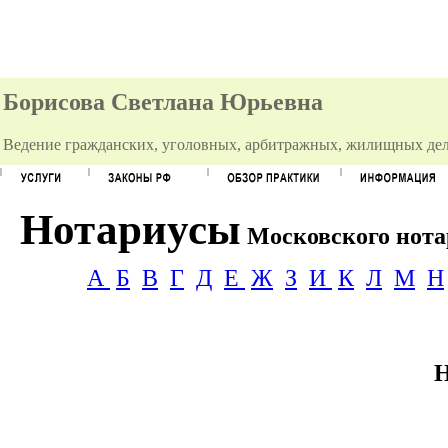
Борисова Светлана Юрьевна
Ведение гражданских, уголовных, арбитражных, жилищных дел
Нотариусы
Московского нотар
А
Б
В
Г
Д
Е
Ж
З
И
К
Л
М
Н
Н