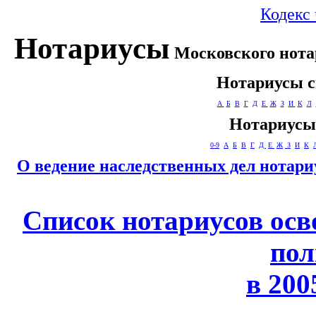
Кодекс 
Нотариусы
Московского нотар
Нотариусы с
А
Б
В
Г
Д
Е
Ж
З
И
К
Л
Нотариусы 
0-9
А
Б
В
Г
Д
Е
Ж
З
И
К
О ведение наследственных дел нотари
Список нотариусов ос
пол
в 2005