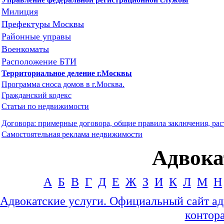
Милиция
Префектуры Москвы
Районные управы
Военкоматы
Расположение БТИ
Территориальное деление г.Москвы
Программа сноса домов в г.Москва.
Гражданский кодекс
Статьи по недвижимости
Договора: примерные договора, общие правила заключения, рас
Самостоятельная реклама недвижимости
Адвок
А
Б
В
Г
Д
Е
Ж
З
И
К
Л
М
Н
Адвокатские услуги. Официальный сайт а
контор