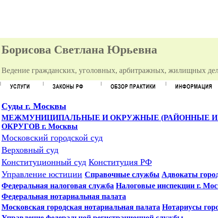
Борисова Светлана Юрьевна
Ведение гражданских, уголовных, арбитражных, жилищных дел
Суды г. Москвы
МЕЖМУНИЦИПАЛЬНЫЕ И ОКРУЖНЫЕ (РАЙОННЫЕ И 
ОКРУГОВ г. Москвы
Московский городской суд
Верховный суд
Конституционный суд
Конституция РФ
Управление юстиции
Справочные службы
Адвокаты горо
Федеральная налоговая служба
Налоговые инспекции г. Мо
Федеральная нотариальная палата
Московская городская нотариальная палата
Нотариусы гор
Управление федеральной регистрационной службы