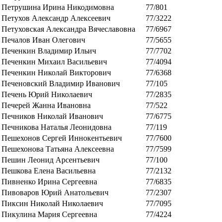
Петрушина Ирина Никодимовна
77/801
Петухов Александр Алексеевич
77/3222
Петуховская Александра Вячеславовна
77/6967
Печалов Иван Олегович
77/5655
Печенкин Владимир Ильич
77/7702
Печенкин Михаил Васильевич
77/4094
Печенкин Николай Викторович
77/6368
Печеновский Владимир Иванович
77/105
Печень Юрий Николаевич
77/2835
Печерей Жанна Ивановна
77/522
Печников Николай Иванович
77/6775
Печникова Наталья Леонидовна
77/119
Пешехонов Сергей Иннокентьевич
77/7600
Пешехонова Татьяна Алексеевна
77/7599
Пешин Леонид Арсентьевич
77/100
Пешкова Елена Васильевна
77/2132
Пивненко Ирина Сергеевна
77/6835
Пивоваров Юрий Анатольевич
77/2307
Пиксин Николай Николаевич
77/7095
Пикулина Мария Сергеевна
77/4224