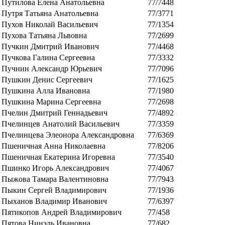
Путилова Елена Анатольевна
77/7448
Путря Татьяна Анатольевна
77/3771
Пухов Николай Васильевич
77/1354
Пухова Татьяна Львовна
77/2699
Пучкин Дмитрий Иванович
77/4468
Пучкова Галина Сергеевна
77/3332
Пучнин Александр Юрьевич
77/7096
Пушкин Денис Сергеевич
77/1625
Пушкина Алла Ивановна
77/1980
Пушкина Марина Сергеевна
77/2698
Пчелин Дмитрий Геннадьевич
77/4892
Пчелинцев Анатолий Васильевич
77/3359
Пчелинцева Элеонора Александровна
77/6369
Пшеничная Анна Николаевна
77/8206
Пшеничная Екатерина Игоревна
77/3540
Пшинко Игорь Александрович
77/4067
Пыжова Тамара Валентиновна
77/7943
Пыкин Сергей Владимирович
77/1936
Пыханов Владимир Иванович
77/6397
Пятикопов Андрей Владимирович
77/458
Пятова Нинэль Ивановна
77/682