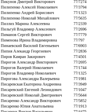
Пикунов Дмитрий Викторович
77/7274
Пилипенко Алексей Николаевич
77/3794
Пилипенко Андрей Борисович
77/1323
Пилипенко Николай Михайлович
77/5635
Пиллих Марина Алексеевна
77/2339
Пильгуй Владимир Алексеевич
77/2696
Пиманов Сергей Викторович
77/7779
Пименова Ирина Владимировна
77/797
Пинаевский Василий Евгеньевич
77/6903
Пипия Алекандр Георгиевич
77/2836
Пиров Камран Закирович
77/4501
Пирогов Александр Викторович
77/2695
Пирогов Валерий Николаевич
77/1744
Пирогов Владимир Николаевич
77/1325
Пирогова Александра Валерьевна
77/1981
Писаревская Екатерина Андреевна
77/3949
Писаревский Евгений Леонидович
77/1047
Писаревский Николай Дмитриевич
77/5644
Писаренко Александр Викторович
77/5852
Писаренко Юлия Анатольевна
77/1913
Писарчук Виктор Васильевич
77/4475