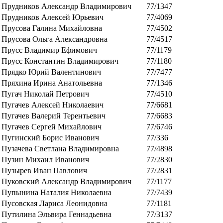
Прудников Александр Владимирович
77/1347
Прудников Алексей Юрьевич
77/4069
Прусова Галина Михайловна
77/4502
Прусова Ольга Александровна
77/4517
Прусс Владимир Ефимович
77/1179
Прусс Константин Владимирович
77/1180
Прядко Юрий Валентинович
77/7477
Пряхина Ирина Анатольевна
77/1346
Пугач Николай Петрович
77/4510
Пугачев Алексей Николаевич
77/6681
Пугачев Валерий Терентьевич
77/6683
Пугачев Сергей Михайлович
77/6746
Пугинский Борис Иванович
77/336
Пузачева Светлана Владимировна
77/4898
Пузин Михаил Иванович
77/2830
Пузырев Иван Павлович
77/2831
Пуковский Александр Владимирович
77/1177
Пупынина Наталия Николаевна
77/7439
Пусовская Лариса Леонидовна
77/1181
Путилина Эльвира Геннадьевна
77/3137