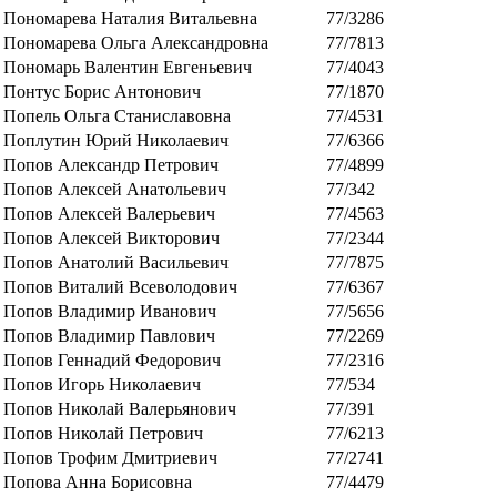
Пономарева Наталия Витальевна
77/3286
Пономарева Ольга Александровна
77/7813
Пономарь Валентин Евгеньевич
77/4043
Понтус Борис Антонович
77/1870
Попель Ольга Станиславовна
77/4531
Поплутин Юрий Николаевич
77/6366
Попов Александр Петрович
77/4899
Попов Алексей Анатольевич
77/342
Попов Алексей Валерьевич
77/4563
Попов Алексей Викторович
77/2344
Попов Анатолий Васильевич
77/7875
Попов Виталий Всеволодович
77/6367
Попов Владимир Иванович
77/5656
Попов Владимир Павлович
77/2269
Попов Геннадий Федорович
77/2316
Попов Игорь Николаевич
77/534
Попов Николай Валерьянович
77/391
Попов Николай Петрович
77/6213
Попов Трофим Дмитриевич
77/2741
Попова Анна Борисовна
77/4479