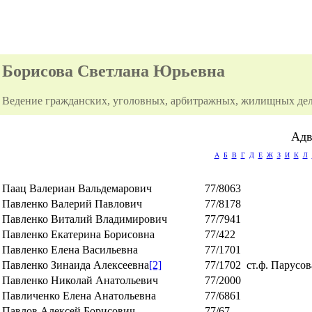
Борисова Светлана Юрьевна
Ведение гражданских, уголовных, арбитражных, жилищных дел
Адв
А
Б
В
Г
Д
Е
Ж
З
И
К
Л
Паац Валериан Вальдемарович
77/8063
Павленко Валерий Павлович
77/8178
Павленко Виталий Владимирович
77/7941
Павленко Екатерина Борисовна
77/422
Павленко Елена Васильевна
77/1701
Павленко Зинаида Алексеевна
[2]
77/1702
ст.ф. Парусов
Павленко Николай Анатольевич
77/2000
Павличенко Елена Анатольевна
77/6861
Павлов Алексей Борисович
77/67