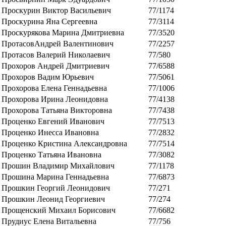
Проскурин Виктор Васильевич
77/1174
Проскурина Яна Сергеевна
77/3114
Проскурякова Марина Дмитриевна
77/3520
ПротасовАндрей Валентинович
77/2257
Протасов Валерий Николаевич
77/580
Прохоров Андрей Дмитриевич
77/6588
Прохоров Вадим Юрьевич
77/5061
Прохорова Елена Геннадьевна
77/1006
Прохорова Ирина Леонидовна
77/4138
Прохорова Татьяна Викторовна
77/7438
Проценко Евгений Иванович
77/7513
Проценко Инесса Ивановна
77/2832
Проценко Кристина Александровна
77/7514
Проценко Татьяна Ивановна
77/3082
Прошин Владимир Михайлович
77/1178
Прошина Марина Геннадьевна
77/6873
Прошкин Георгий Леонидович
77/271
Прошкин Леонид Георгиевич
77/274
Прощенский Михаил Борисович
77/6682
Прудиус Елена Витальевна
77/756