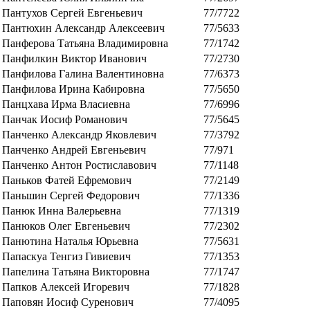
Пантухов Сергей Евгеньевич
77/7722
Пантюхин Александр Алексеевич
77/5633
Панферова Татьяна Владимировна
77/1742
Панфилкин Виктор Иванович
77/2730
Панфилова Галина Валентиновна
77/6373
Панфилова Ирина Кабировна
77/5650
Панцхава Ирма Власиевна
77/6996
Панчак Иосиф Романович
77/5645
Панченко Александр Яковлевич
77/3792
Панченко Андрей Евгеньевич
77/971
Панченко Антон Ростиславович
77/1148
Паньков Фатей Ефремович
77/2149
Паньшин Сергей Федорович
77/1336
Панюк Инна Валерьевна
77/1319
Панюков Олег Евгеньевич
77/2302
Панютина Наталья Юрьевна
77/5631
Папаскуа Тенгиз Гивиевич
77/1353
Папелина Татьяна Викторовна
77/1747
Папков Алексей Игоревич
77/1828
Паповян Иосиф Суренович
77/4095