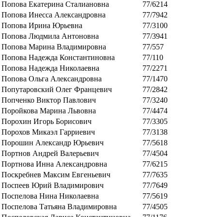
Попова Екатерина Сталиановна
77/6214
Попова Инесса Александровна
77/7942
Попова Ирина Юрьевна
77/3100
Попова Людмила Антоновна
77/3941
Попова Марина Владимировна
77/557
Попова Надежда Константиновна
77/110
Попова Надежда Николаевна
77/2271
Попова Ольга Александровна
77/1470
Попутаровский Олег Францевич
77/2842
Попченко Виктор Павлович
77/3240
Поройкова Марина Львовна
77/4474
Порохин Игорь Борисович
77/3305
Порохов Микаэл Гарриевич
77/3138
Порошин Александр Юрьевич
77/5618
Портнов Андрей Валерьевич
77/4504
Портнова Инна Александровна
77/6215
Поскребнев Максим Евгеньевич
77/7635
Поспеев Юрий Владимирович
77/7649
Поспелова Нина Николаевна
77/5619
Поспелова Татьяна Владимировна
77/4505