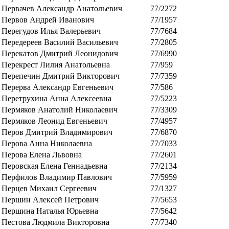
Первачев Александр Анатольевич
77/2272
Первов Андрей Иванович
77/1957
Перегудов Илья Валерьевич
77/7684
Передереев Василий Васильевич
77/2805
Перекатов Дмитрий Леонидович
77/6990
Перекрест Лилия Анатольевна
77/959
Перепечин Дмитрий Викторович
77/7359
Перерва Александр Евгеньевич
77/586
Перетрухина Анна Алексеевна
77/5223
Пермяков Анатолий Николаевич
77/3309
Пермяков Леонид Евгеньевич
77/4957
Перов Дмитрий Владимирович
77/6870
Перова Анна Николаевна
77/7033
Перова Елена Львовна
77/2601
Перовская Елена Геннадьевна
77/2134
Перфилов Владимир Павлович
77/5959
Перцев Михаил Сергеевич
77/1327
Першин Алексей Петрович
77/5653
Першина Наталья Юрьевна
77/5642
Пестова Людмила Викторовна
77/7340