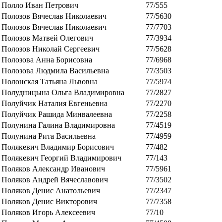
Полло Иван Петрович
77/555
Полозов Вячеслав Николаевич
77/5630
Полозов Вячеслав Николаевич
77/7703
Полозов Матвей Олегович
77/3934
Полозов Николай Сергеевич
77/5628
Полозова Анна Борисовна
77/6968
Полозова Людмила Васильевна
77/3503
Полонская Татьяна Львовна
77/5974
Полудницына Ольга Владимировна
77/2827
Полуйчик Наталия Евгеньевна
77/2270
Полуйчик Рашида Минвалеевна
77/2258
Полунина Галина Владимировна
77/4519
Полунина Рита Васильевна
77/4959
Полякевич Владимир Борисович
77/482
Полякевич Георгий Владимирович
77/143
Поляков Александр Иванович
77/5961
Поляков Андрей Вячеславович
77/3502
Поляков Денис Анатольевич
77/2347
Поляков Денис Викторович
77/7358
Поляков Игорь Алексеевич
77/10