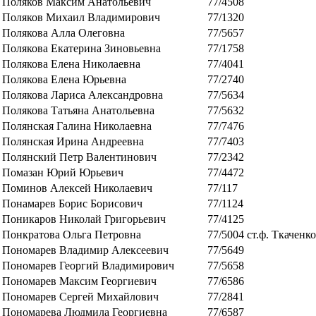
Поляков Максим Анатольевич
77/4508
Поляков Михаил Владимирович
77/1320
Полякова Алла Олеговна
77/5657
Полякова Екатерина Зиновьевна
77/1758
Полякова Елена Николаевна
77/4041
Полякова Елена Юрьевна
77/2740
Полякова Лариса Александровна
77/5634
Полякова Татьяна Анатольевна
77/5632
Полянская Галина Николаевна
77/7476
Полянская Ирина Андреевна
77/7403
Полянский Петр Валентинович
77/2342
Помазан Юрий Юрьевич
77/4472
Поминов Алексей Николаевич
77/117
Понамарев Борис Борисович
77/1124
Поникаров Николай Григорьевич
77/4125
Понкратова Ольга Петровна
77/5004 ст.ф. Ткаченко
Пономарев Владимир Алексеевич
77/5649
Пономарев Георгий Владимирович
77/5658
Пономарев Максим Георгиевич
77/6586
Пономарев Сергей Михайлович
77/2841
Пономарева Людмила Георгиевна
77/6587