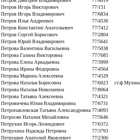
Петров Дмитрий Владимирович
77/8019
Петров Игорь Викторович
77/151
Петров Игорь Владимирович
77/6834
Петров Илья Андреевич
77/4530
Петров Константин Анатольевич
77/7412
Петров Сергей Борисович
77/2804
Петров Юрий Владимирович
77/5641
Петрова Валентина Васильевна
77/5038
Петрова Галина Викторовна
77/7685
Петрова Елена Аркадьевна
77/3999
Петрова Ирина Федоровна
77/4564
Петрова Марина Алексеевна
77/4529
Петрова Наталья Борисовна
77/6023
ст.ф Мухин
Петрова Наталья Николаевна
77/8064
Петрова Татьяна Алексеевна
77/4321
Петровичева Юлия Владимировна
77/6731
Петропавловская Татьяна Александровна
77/4093
Петросян Наталия Михайловна
77/5646
Петрухин Игорь Леонидович
77/6372
Петрухина Надежда Петровна
77/3793
Петрушин Анатолий Яковлевич
77/2306