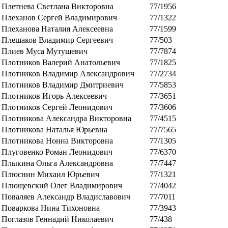
Плетнева Светлана Викторовна
77/1956
Плеханов Сергей Владимирович
77/1322
Плеханова Наталия Алексеевна
77/1599
Плешаков Владимир Сергеевич
77/503
Плиев Муса Мутушевич
77/7874
Плотников Валерий Анатольевич
77/1825
Плотников Владимир Александрович
77/2734
Плотников Владимир Дмитриевич
77/5853
Плотников Игорь Алексеевич
77/3651
Плотников Сергей Леонидович
77/3606
Плотникова Александра Викторовна
77/4515
Плотникова Наталья Юрьевна
77/7565
Плотникова Нонна Викторовна
77/1305
Плуговенко Роман Леонидович
77/6370
Плыкина Ольга Александровна
77/7447
Плюснин Михаил Юрьевич
77/1321
Плющевский Олег Владимирович
77/4042
Поваляев Александр Владиславович
77/7011
Поваркова Нина Тихоновна
77/3943
Поглазов Геннадий Николаевич
77/438