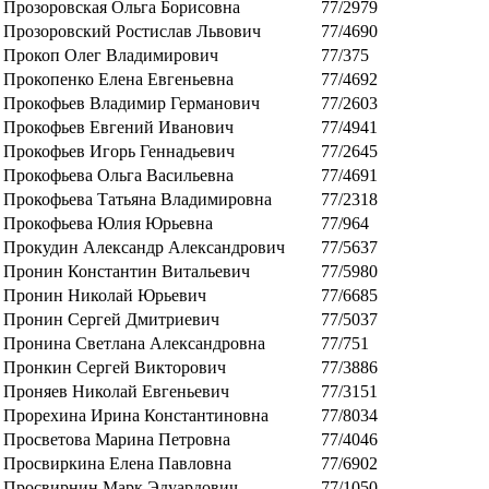
Прозоровская Ольга Борисовна
77/2979
Прозоровский Ростислав Львович
77/4690
Прокоп Олег Владимирович
77/375
Прокопенко Елена Евгеньевна
77/4692
Прокофьев Владимир Германович
77/2603
Прокофьев Евгений Иванович
77/4941
Прокофьев Игорь Геннадьевич
77/2645
Прокофьева Ольга Васильевна
77/4691
Прокофьева Татьяна Владимировна
77/2318
Прокофьева Юлия Юрьевна
77/964
Прокудин Александр Александрович
77/5637
Пронин Константин Витальевич
77/5980
Пронин Николай Юрьевич
77/6685
Пронин Сергей Дмитриевич
77/5037
Пронина Светлана Александровна
77/751
Пронкин Сергей Викторович
77/3886
Проняев Николай Евгеньевич
77/3151
Прорехина Ирина Константиновна
77/8034
Просветова Марина Петровна
77/4046
Просвиркина Елена Павловна
77/6902
Просвирнин Марк Эдуардович
77/1050