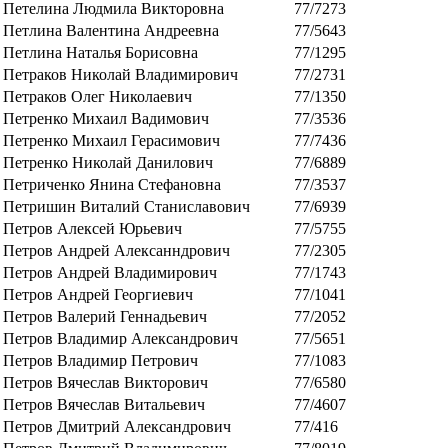
Петелина Людмила Викторовна
77/7273
Петлина Валентина Андреевна
77/5643
Петлина Наталья Борисовна
77/1295
Петраков Николай Владимирович
77/2731
Петраков Олег Николаевич
77/1350
Петренко Михаил Вадимович
77/3536
Петренко Михаил Герасимович
77/7436
Петренко Николай Данилович
77/6889
Петриченко Янина Стефановна
77/3537
Петришин Виталий Станиславович
77/6939
Петров Алексей Юрьевич
77/5755
Петров Андрей Алексанндрович
77/2305
Петров Андрей Владимирович
77/1743
Петров Андрей Георгиевич
77/1041
Петров Валерий Геннадьевич
77/2052
Петров Владимир Александрович
77/5651
Петров Владимир Петрович
77/1083
Петров Вячеслав Викторович
77/6580
Петров Вячеслав Витальевич
77/4607
Петров Дмитрий Александрович
77/416