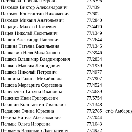
Патюкова Любовь Петровна
77/6396
Пахомов Виктор Александрович
77/439
Пахомов Константин Николаевич
77/602
Пахомов Михаил Анатольевич
77/2840
Пацация Малхаз Шотаевич
77/4470
Пацев Николай Леонтьевич
77/1349
Пашин Александр Павлович
77/2644
Пашина Татьяна Васильевна
77/1345
Пашкевич Неля Михайловна
77/3946
Пашков Владимир Владимирович
77/2834
Пашков Максим Леонидович
77/1939
Пашков Николай Петрович
77/4977
Пашнина Галина Михайловна
77/7907
Пашова Маргарита Сергеевна
77/4524
Пашуренко Татьяна Ивановна
77/4689
Пащенко Иван Григорьевич
77/5754
Паюшин Константин Иванович
77/1348
Педанова Элина Юрьевна
77/2785
ст.ф.Амбарц
Пекина Натела Абесаломовна
77/2044
Пельше Ольга Игоревна
77/1043
Перваков Владимир Дмитриевич
77/4922