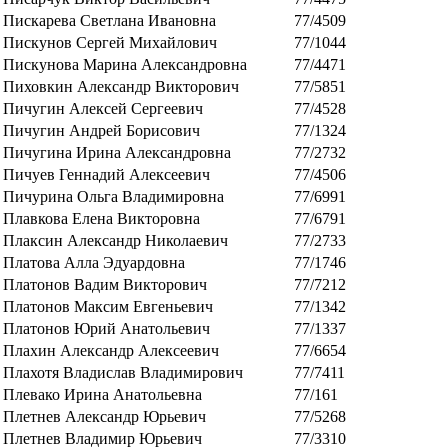
Пискарева Светлана Ивановна
77/4509
Пискунов Сергей Михайлович
77/1044
Пискунова Марина Александровна
77/4471
Пиховкин Александр Викторович
77/5851
Пичугин Алексей Сергеевич
77/4528
Пичугин Андрей Борисович
77/1324
Пичугина Ирина Александровна
77/2732
Пичуев Геннадий Алексеевич
77/4506
Пичурина Ольга Владимировна
77/6991
Плавкова Елена Викторовна
77/6791
Плаксин Александр Николаевич
77/2733
Платова Алла Эдуардовна
77/1746
Платонов Вадим Викторович
77/7212
Платонов Максим Евгеньевич
77/1342
Платонов Юрий Анатольевич
77/1337
Плахин Александр Алексеевич
77/6654
Плахотя Владислав Владимирович
77/7411
Плевако Ирина Анатольевна
77/161
Плетнев Александр Юрьевич
77/5268
Плетнев Владимир Юрьевич
77/3310