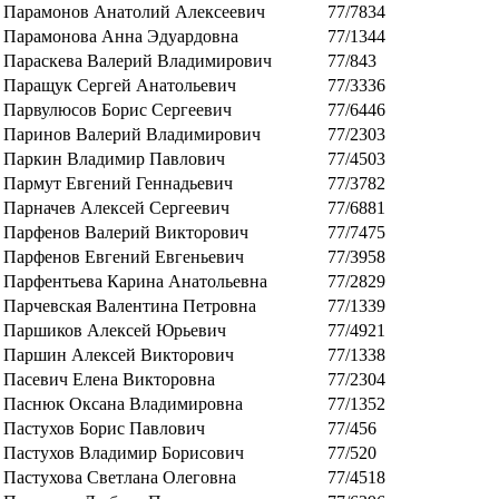
Парамонов Анатолий Алексеевич
77/7834
Парамонова Анна Эдуардовна
77/1344
Параскева Валерий Владимирович
77/843
Паращук Сергей Анатольевич
77/3336
Парвулюсов Борис Сергеевич
77/6446
Паринов Валерий Владимирович
77/2303
Паркин Владимир Павлович
77/4503
Пармут Евгений Геннадьевич
77/3782
Парначев Алексей Сергеевич
77/6881
Парфенов Валерий Викторович
77/7475
Парфенов Евгений Евгеньевич
77/3958
Парфентьева Карина Анатольевна
77/2829
Парчевская Валентина Петровна
77/1339
Паршиков Алексей Юрьевич
77/4921
Паршин Алексей Викторович
77/1338
Пасевич Елена Викторовна
77/2304
Паснюк Оксана Владимировна
77/1352
Пастухов Борис Павлович
77/456
Пастухов Владимир Борисович
77/520
Пастухова Светлана Олеговна
77/4518