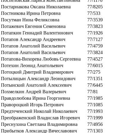
Поспеловская Лариса Константиновна
77/1176
Постарнакова Оксана Николаевна
77/8205
Постникова Ирина Петровна
77/533
Посутман Нина Феликсовна
77/3539
Потажевич Евгения Семеновна
77/3823
Потапкин Геннадий Валентинович
77/1926
Потапов Александр Андреевич
77/7127
Потапов Анатолий Васильевич
77/4759
Потапов Анатолий Васильевич
77/3824
Потапова-Вихорева Любовь Сергеевна
77/4527
Потехин Леонид Анатольевич
77/6015
Потоцкий Дмитрий Владимирович
77/275
Потылицын Александр Леонидович
77/1351
Потынский Анатолий Алексеевич
77/6445
Похмелкин Андрей Валерьевич
77/81
Правдолюбова Ирина Георгиевна
77/1985
Правороцкий Игорь Петрович
77/1085
Предтеченский Николай Николаевич
77/1993
Преображенский Владислав Игоревич
77/1999
Преснухина Светлана Владимировна
77/4956
Прибытков Александр Вячеславович
77/1303