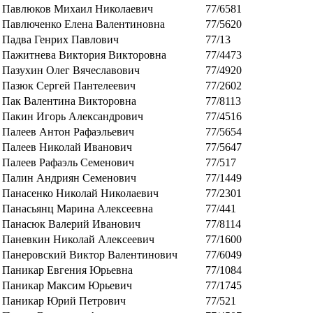
Павлюков Михаил Николаевич
77/6581
Павлюченко Елена Валентиновна
77/5620
Падва Генрих Павлович
77/13
Пажитнева Виктория Викторовна
77/4473
Пазухин Олег Вячеславович
77/4920
Пазюк Сергей Пантелеевич
77/2602
Пак Валентина Викторовна
77/8113
Пакин Игорь Александрович
77/4516
Палеев Антон Рафаэльевич
77/5654
Палеев Николай Иванович
77/5647
Палеев Рафаэль Семенович
77/517
Палин Андриян Семенович
77/1449
Панасенко Николай Николаевич
77/2301
Панасьянц Марина Алексеевна
77/441
Панасюк Валерий Иванович
77/8114
Паневкин Николай Алексеевич
77/1600
Панеровский Виктор Валентинович
77/6049
Паникар Евгения Юрьевна
77/1084
Паникар Максим Юрьевич
77/1745
Паникар Юрий Петрович
77/521