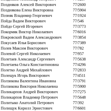
Поздняков Алексей Викторович
77/2600
Позднякова Елена Викторовна
77/5904
Позняк Владимир Георгиевич
77/1924
Пойда Вадим Викторович
77/546
Пойдо Сергей Игоревич
77/3773
Покормяк Виктор Николаевич
77/6016
Покровский Вадим Александрович
77/3854
Покусаев Илья Борисович
77/7389
Полев Максим Викторович
77/782
Полевой Сергей Николаевич
77/957
Полетаев Александр Сергеевич
77/5638
Полетаева Ольга Константиновна
77/4296
Полетко Андрей Михайлович
77/2833
Полещук Игорь Викторович
77/4511
Ползикова Валентина Ивановна
77/3791
Ползикова Виктория Николаевна
77/5900
Поликарпов Андрей Викторович
77/7275
Поликарпов Владимир Петрович
77/5648
Политыко Анатолий Петрович
77/392
Полищук Кирилл Эрнестович
77/6601