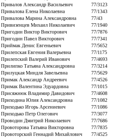
Привалов Александр Васильевич
77/3123
Привалова Елена Николаевна
77/1343
Привалова Марина Александровна
77/43
Привизенцев Михаил Николаевич
77/1940
Пригодин Виктор Викторович
77/7876
Пригодин Павел Викторович
77/7341
Приймак Денис Евгеньевич
77/5652
Прилепская Евгения Валерьевна
77/1175
Прилепский Валерий Иванович
77/4693
Прилипко Татьяна Александровна
77/3214
Прилуцкая Миндля Завельевна
77/5629
Примак Александр Андреевич
77/4526
Примак Валентина Эдуардовна
77/1015
Присяжнюк Владимир Давидович
77/4608
Приходина Юлия Александровна
77/1082
Приходько Игорь Арсениевич
77/1086
Приходько Петр Олегович
77/3077
Проводин Дмитрий Николаевич
77/7686
Провоторова Татьяна Викторовна
77/7835
Провоторский Геннадий Михайлович
77/4525