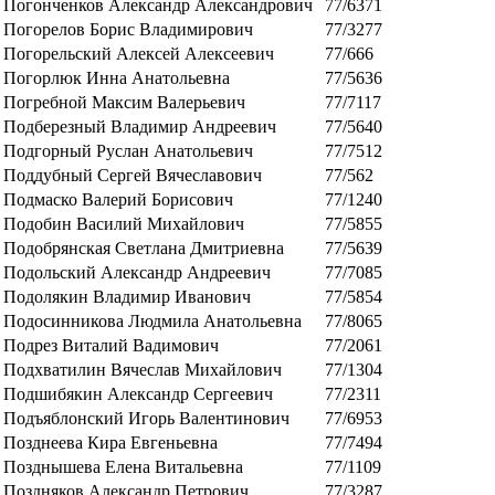
Погонченков Александр Александрович
77/6371
Погорелов Борис Владимирович
77/3277
Погорельский Алексей Алексеевич
77/666
Погорлюк Инна Анатольевна
77/5636
Погребной Максим Валерьевич
77/7117
Подберезный Владимир Андреевич
77/5640
Подгорный Руслан Анатольевич
77/7512
Поддубный Сергей Вячеславович
77/562
Подмаско Валерий Борисович
77/1240
Подобин Василий Михайлович
77/5855
Подобрянская Светлана Дмитриевна
77/5639
Подольский Александр Андреевич
77/7085
Подолякин Владимир Иванович
77/5854
Подосинникова Людмила Анатольевна
77/8065
Подрез Виталий Вадимович
77/2061
Подхватилин Вячеслав Михайлович
77/1304
Подшибякин Александр Сергеевич
77/2311
Подъяблонский Игорь Валентинович
77/6953
Позднеева Кира Евгеньевна
77/7494
Позднышева Елена Витальевна
77/1109
Поздняков Александр Петрович
77/3287