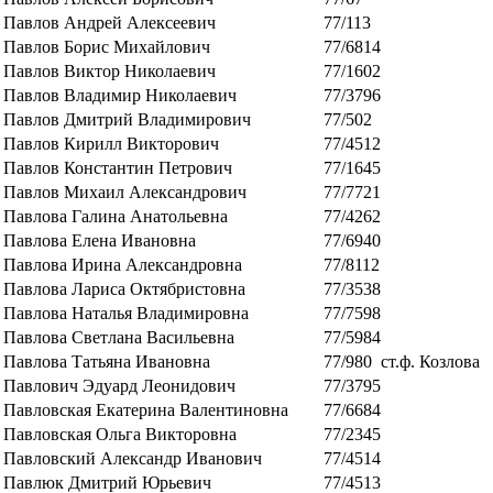
Павлов Андрей Алексеевич
77/113
Павлов Борис Михайлович
77/6814
Павлов Виктор Николаевич
77/1602
Павлов Владимир Николаевич
77/3796
Павлов Дмитрий Владимирович
77/502
Павлов Кирилл Викторович
77/4512
Павлов Константин Петрович
77/1645
Павлов Михаил Александрович
77/7721
Павлова Галина Анатольевна
77/4262
Павлова Елена Ивановна
77/6940
Павлова Ирина Александровна
77/8112
Павлова Лариса Октябристовна
77/3538
Павлова Наталья Владимировна
77/7598
Павлова Светлана Васильевна
77/5984
Павлова Татьяна Ивановна
77/980
ст.ф. Козлова
Павлович Эдуард Леонидович
77/3795
Павловская Екатерина Валентиновна
77/6684
Павловская Ольга Викторовна
77/2345
Павловский Александр Иванович
77/4514
Павлюк Дмитрий Юрьевич
77/4513