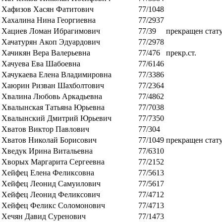
Хафизов Хасян Фатитович
77/1048
Хахалина Нина Георгиевна
77/2937
Хациев Ломан Ибрагимович
77/39
прекращен стат
Хачатурян Акоп Эдуардович
77/2978
Хачикян Вера Валерьевна
77/476
прекр.ст.
Хачуева Ева Шабоевна
77/6146
Хачукаева Елена Владимировна
77/3386
Хаюрин Ризван Шахболтович
77/2364
Хвалина Любовь Аркадьевна
77/4862
Хвалынская Татьяна Юрьевна
77/7038
Хвалынский Дмитрий Юрьевич
77/7350
Хватов Виктор Павлович
77/304
Хватов Николай Борисович
77/1049
прекращен стат
Хведук Ирина Витальевна
77/6310
Хворых Маргарита Сергеевна
77/2152
Хейфец Елена Феликсовна
77/5613
Хейфец Леонид Самуилович
77/5617
Хейфец Леонид Феликсович
77/4712
Хейфец Феликс Соломонович
77/4713
Хечян Давид Суренович
77/1473