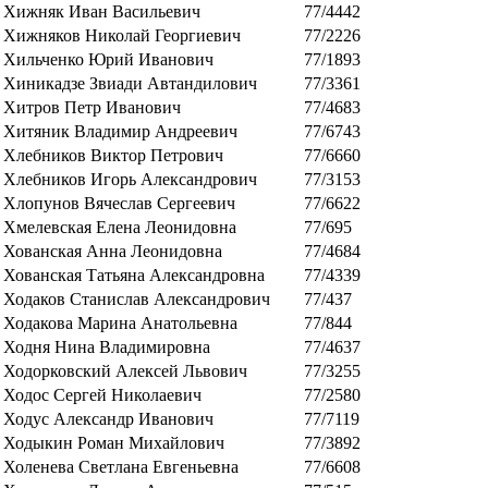
Хижняк Иван Васильевич
77/4442
Хижняков Николай Георгиевич
77/2226
Хильченко Юрий Иванович
77/1893
Хиникадзе Звиади Автандилович
77/3361
Хитров Петр Иванович
77/4683
Хитяник Владимир Андреевич
77/6743
Хлебников Виктор Петрович
77/6660
Хлебников Игорь Александрович
77/3153
Хлопунов Вячеслав Сергеевич
77/6622
Хмелевская Елена Леонидовна
77/695
Хованская Анна Леонидовна
77/4684
Хованская Татьяна Александровна
77/4339
Ходаков Станислав Александрович
77/437
Ходакова Марина Анатольевна
77/844
Ходня Нина Владимировна
77/4637
Ходорковский Алексей Львович
77/3255
Ходос Сергей Николаевич
77/2580
Ходус Александр Иванович
77/7119
Ходыкин Роман Михайлович
77/3892
Холенева Светлана Евгеньевна
77/6608