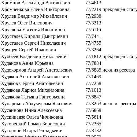
Хромцов Александр Васильевич
77/4613
Хромченкова Елена Викторовна
77/2219
прекращен стат
Хрулев Владимир Михайлович
77/2938
Хрулев Олег Виленович
77/3313
Хруслова Евгения Ильинична
77/6116
Хрусталев Кирилл Дмитриевич
77/7441
Хрусталев Сергей Николаевич
77/4755
Хрящев Сергей Иванович
77/3264
Хуббеев Владимир Николаевич
77/1812
прекращен статус
Худанова Анна Юрьевна
77/7884
Худокормов Андрей Анатольевич
77/6885
искл.из реестра
Худяков Анатолий Анатольевич
77/1469
Худяков Сергей Анатольевич
77/7258
Худякова Лариса Михайловна
77/1013
Худякова Татьяна Григорьевна
77/6847
Хунариков Абдумуслам Язитович
77/3263
искл. из реестра
Хусаинова Инна Алексеевна
77/6868
Хускивадзе Ольга Чичиковна
77/5614
Хуторецкий Роман Борисович
77/2365
Хуторной Игорь Геннадьевич
77/3132