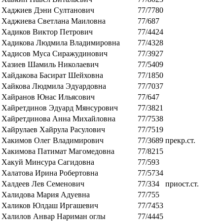
Хаджиев Дэни Султанович
77/7780
Хаджиева Светлана Маиловна
77/687
Хадиков Виктор Петрович
77/4424
Хадикова Людмила Владимировна
77/4328
Хадисов Муса Сиражудинович
77/3927
Хазиев Шамиль Николаевич
77/5409
Хайдакова Басират Шейховна
77/1850
Хайкова Людмила Эдуардовна
77/7037
Хайранов Юнас Ильясович
77/647
Хайретдинов Эдуард Мянсурович
77/3821
Хайретдинова Анна Михайловна
77/7538
Хайрулаев Хайрула Расулович
77/7519
Хакимов Олег Владимирович
77/3689
прекр.ст.
Хакимова Патимат Магомедовна
77/8215
Хакуй Минсура Сагидовна
77/593
Халатова Ирина Робертовна
77/5734
Халдеев Лев Семенович
77/334
приост.ст.
Халидова Мария Адуевна
77/755
Халиков Юлдаш Иргашевич
77/7453
Халилов Анвар Нариман оглы
77/4445