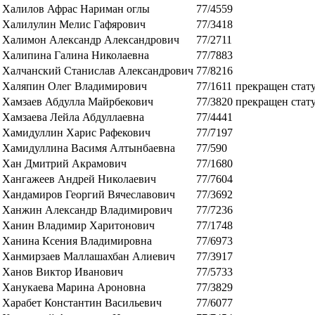
Халилов Афрас Нариман оглы
77/4559
Халилулин Мелис Гафярович
77/3418
Халимон Александр Александрович
77/2711
Халипина Галина Николаевна
77/7883
Халчанский Станислав Александрович
77/8216
Халяпин Олег Владимирович
77/1611
прекращен стат
Хамзаев Абдулла Майрбекович
77/3820
прекращен стат
Хамзаева Лейла Абдуллаевна
77/4441
Хамидуллин Харис Рафекович
77/7197
Хамидуллина Васимя Алтынбаевна
77/590
Хан Дмитрий Акрамович
77/1680
Хангажеев Андрей Николаевич
77/7604
Хандамиров Георгий Вячеславович
77/3692
Ханжин Александр Владимирович
77/7236
Ханин Владимир Харитонович
77/1748
Ханина Ксения Владимировна
77/6973
Ханмирзаев Маллашахбан Алиевич
77/3917
Ханов Виктор Иванович
77/5733
Ханукаева Марина Ароновна
77/3829
Харабет Константин Васильевич
77/6077