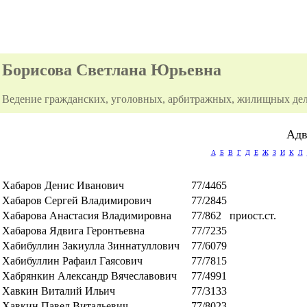
Борисова Светлана Юрьевна
Ведение гражданских, уголовных, арбитражных, жилищных дел
Адв
А
Б
В
Г
Д
Е
Ж
З
И
К
Л
Хабаров Денис Иванович
77/4465
Хабаров Сергей Владимирович
77/2845
Хабарова Анастасия Владимировна
77/862
приост.ст.
Хабарова Ядвига Геронтьевна
77/7235
Хабибуллин Закиулла Зиннатуллович
77/6079
Хабибуллин Рафаил Гаясович
77/7815
Хабрянкин Александр Вячеславович
77/4991
Хавкин Виталий Ильич
77/3133
Хавкин Павел Витальевич
77/8023