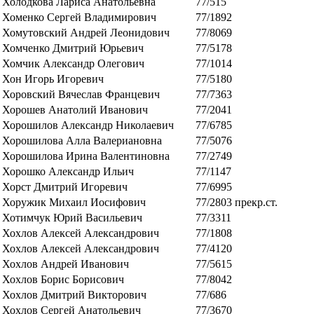
Холодкова Лариса Анатольевна
77/515
Хоменко Сергей Владимирович
77/1892
Хомутовский Андрей Леонидович
77/8069
Хомченко Дмитрий Юрьевич
77/5178
Хомчик Александр Олегович
77/1014
Хон Игорь Игоревич
77/5180
Хоровский Вячеслав Францевич
77/7363
Хорошев Анатолий Иванович
77/2041
Хорошилов Александр Николаевич
77/6785
Хорошилова Алла Валериановна
77/5076
Хорошилова Ирина Валентиновна
77/2749
Хорошко Александр Ильич
77/1147
Хорст Дмитрий Игоревич
77/6995
Хоружик Михаил Иосифович
77/2803
прекр.ст.
Хотимчук Юрий Васильевич
77/3311
Хохлов Алексей Александрович
77/1808
Хохлов Алексей Александрович
77/4120
Хохлов Андрей Иванович
77/5615
Хохлов Борис Борисович
77/8042
Хохлов Дмитрий Викторович
77/686
Хохлов Сергей Анатольевич
77/3670