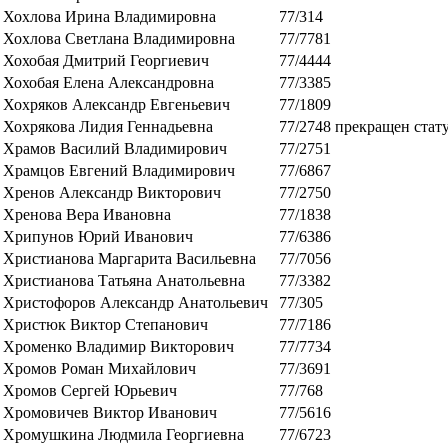
Хохлова Ирина Владимировна
77/314
Хохлова Светлана Владимировна
77/7781
Хохобая Дмитрий Георгиевич
77/4444
Хохобая Елена Александровна
77/3385
Хохряков Александр Евгеньевич
77/1809
Хохрякова Лидия Геннадьевна
77/2748
прекращен стат
Храмов Василий Владимирович
77/2751
Храмцов Евгений Владимирович
77/6867
Хренов Александр Викторович
77/2750
Хренова Вера Ивановна
77/1838
Хрипунов Юрий Иванович
77/6386
Христианова Маргарита Васильевна
77/7056
Христианова Татьяна Анатольевна
77/3382
Христофоров Александр Анатольевич
77/305
Христюк Виктор Степанович
77/7186
Хроменко Владимир Викторович
77/7734
Хромов Роман Михайлович
77/3691
Хромов Сергей Юрьевич
77/768
Хромовичев Виктор Иванович
77/5616
Хромушкина Людмила Георгиевна
77/6723