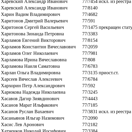
Харевский Александр Иванович
77/7454
искл. из реестра
Харевский Александр Иванович
77/8140
Харин Вадим Владимирович
77/4682
Харитонов Дмитрий Валерьевич
77/591
Харитонов Сергей Васильевич
77/1475
прекращен стат
Харитонова Зинаида Петровна
77/3383
Харламов Евгений Викторович
77/8154
Харламов Константин Вячеславович
77/2059
Харламов Олег Николаевич
77/7981
Харламова Ирина Вячеславовна
77/808
Харламова Наиля Саматовна
77/6783
Харлан Ольга Владимировна
77/3135
приост.ст.
Харсеев Вячеслав Алексеевич
77/6784
Хархорин Петр Александрович
77/592
Харюкова Надежда Николаевна
77/3245
Хасавов Дагир Зиявдинович
77/4443
Хасанов Марат Ильфакович
77/7185
Хасанов Руслан Вахаевич
77/3831
искл. из реестра
Хасаньянов Ильгар Назимович
77/2090
Хасис Лев Аронович
77/2182
Хатченков Николай Иосифович
77/3384