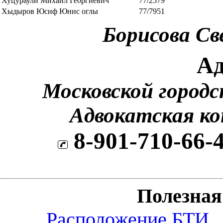
Хуцураули Михаил Георгиевич
77/2579
Хыдыров Юсиф Юнис оглы
77/7951
Борисова Св
Ад
Московской городс
Адвокатская к
8-901-710-66-
Полезна
Расположение БТИ